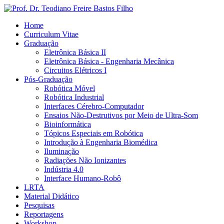
Home
Curriculum Vitae
Graduação
Eletrônica Básica II
Eletrônica Básica - Engenharia Mecânica
Circuitos Elétricos I
Pós-Graduação
Robótica Móvel
Robótica Industrial
Interfaces Cérebro-Computador
Ensaios Não-Destrutivos por Meio de Ultra-Som
Bioinformática
Tópicos Especiais em Robótica
Introdução à Engenharia Biomédica
Iluminação
Radiações Não Ionizantes
Indústria 4.0
Interface Humano-Robô
LRTA
Material Didático
Pesquisas
Reportagens
Workshop